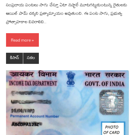
సంప్ర‌దాయ పంట‌లు సాగు చేస్తూ ఏటా న‌ష్టాలే మూట‌గ‌ట్టుకుంటున్న రైతుల‌కు
ఆయిల్ పామ్ చ‌క్క‌ని ప్ర‌త్యామ్నాయం అవుతుంది. ఈ పంట సాగు, ప్ర‌భుత్వ
ప్రోత్సాహకాల వివ‌రాలివి..
Read more
కిసాన్‌
సకల