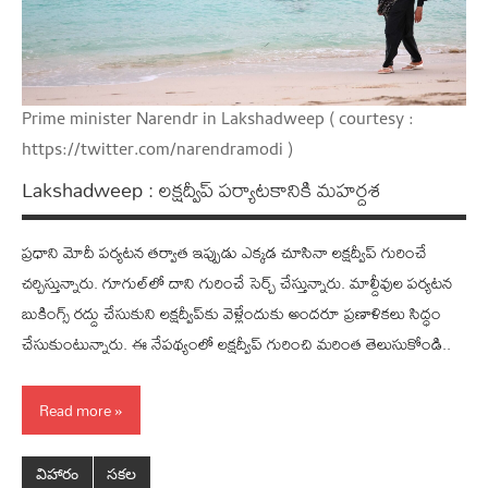
Prime minister Narendr in Lakshadweep ( courtesy :
https://twitter.com/narendramodi )
Lakshadweep : లక్షద్వీప్ ప‌ర్యాట‌కానికి మహ‌ర్దశ
ప్రధాని మోదీ పర్యటన తర్వాత ఇప్పుడు ఎక్క‌డ చూసినా లక్ష‌ద్వీప్ గురించే
చ‌ర్చిస్తున్నారు. గూగుల్‌లో దాని గురించే సెర్చ్ చేస్తున్నారు. మాల్దీవుల పర్యటన
బుకింగ్స్ రద్దు చేసుకుని లక్షద్వీప్‌కు వెళ్లేందుకు అందరూ ప్రణాళికలు సిద్ధం
చేసుకుంటున్నారు. ఈ నేపథ్యంలో లక్షద్వీప్‌ గురించి మరింత తెలుసుకోండి..
Read more
విహారం
సకల