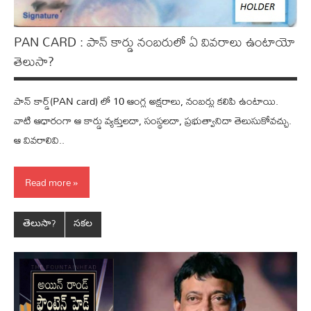
PAN CARD : పాన్ కార్డు నంబ‌రులో ఏ వివ‌రాలు ఉంటాయో
తెలుసా?
పాన్ కార్డ్(PAN card) లో 10 ఆంగ్ల అక్షరాలు, నంబర్లు కలిపి ఉంటాయి.
వాటి ఆధారంగా ఆ కార్డు వ్యక్తులదా, సంస్థలదా, ప్రభుత్వానిదా తెలుసుకోవచ్చు.
ఆ వివరాలివి..
Read more
తెలుసా?
సకల