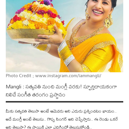
Photo Credit ; www.instagram.com/iammangli/
Mangli : స‌త్య‌వ‌తి నుంచి మంగ్లీ వ‌ర‌కు! స్ఫూర్తిదాయ‌కంగా
నిలిచే సంగీత త‌రంగం ప్ర‌స్థానం
మీకు స‌త్య‌వ‌తి తెలుసా అంటే ఆమెవ‌రు అని ఎదురు ప్ర‌శ్నించ‌టం ఖాయం..
అదే మంగ్లీ అంటే తెలుసు.. గొప్ప సింగ‌ర్ అని చెప్పేస్తారు.. ఈ రెండు ఒక‌రే
అని తెలుసా? ఈ స్థాయికి ఎలా ఎదిగిందో తెలుసుకోండి..