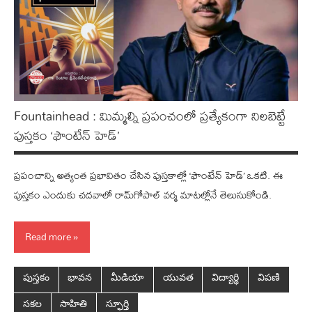
Fountainhead : మిమ్మల్ని ప్రపంచంలో ప్రత్యేకంగా నిలబెట్టే
పుస్తకం ‘ఫౌంటేన్‌ హెడ్‌’
ప్రపంచాన్ని అత్యంత ప్రభావితం చేసిన పుస్తకాల్లో ‘ఫౌంటేన్‌ హెడ్‌’ ఒకటి. ఈ
పుస్తకం ఎందుకు చదవాలో రామ్‌గోపాల్‌ వర్మ మాటల్లోనే తెలుసుకోండి.
Read more
పుస్తకం
భావన
మీడియా
యువత
విద్యార్థి
విపణి
సకల
సాహితి
స్ఫూర్తి