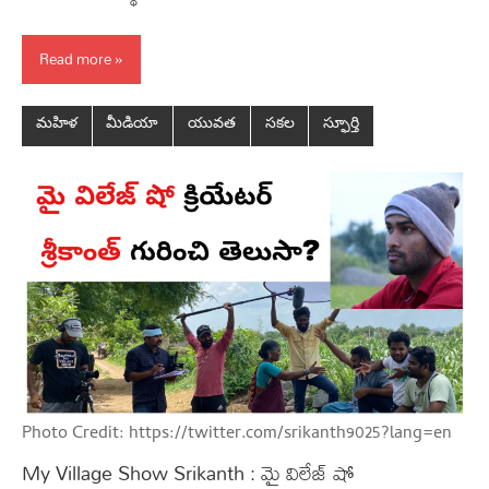
Read more
మహిళ
మీడియా
యువత
సకల
స్ఫూర్తి
Photo Credit: https://twitter.com/srikanth9025?lang=en
My Village Show Srikanth : మై విలేజ్ షో