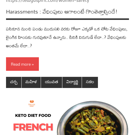
https://teluguspirit.com/women-safety
Harassments : వేధింపులు ఆగాలంటే గొంతెత్తాల్సిందే!
ప‌సికూన నుంచి పండు ముదుస‌లి వ‌ర‌కు రోజూ ఎక్క‌డో ఒక చోట వేధింపులు,
లైంగిక హింస‌కు గుర‌వుతూనే ఉన్నారు.. దీనికి విరుగుడే లేదా..? వేధింపులకు
అంతమే లేదా..?
Read more
చర్చ
మహిళ
యువత
విద్యార్థి
సకల