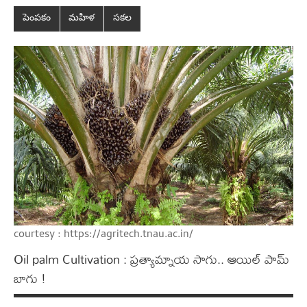
పెంప‌కం
మహిళ
సకల
courtesy : https://agritech.tnau.ac.in/
Oil palm Cultivation : ప్ర‌త్యామ్నాయ సాగు.. ఆయిల్ పామ్
బాగు !