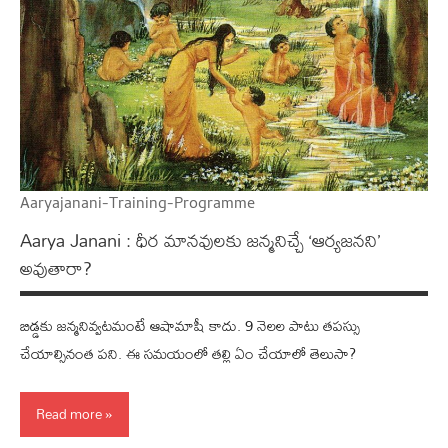
Aaryajanani-Training-Programme
Aarya Janani : ధీర మాన‌వుల‌కు జ‌న్మ‌నిచ్చే ‘ఆర్య‌జ‌న‌ని’
అవుతారా?
బిడ్డ‌కు జ‌న్మ‌నివ్వ‌ట‌మంటే ఆషామాషీ కాదు. 9 నెల‌ల పాటు త‌ప‌స్సు
చేయాల్సినంత ప‌ని. ఈ స‌మ‌యంలో త‌ల్లి ఏం చేయాలో తెలుసా?
Read more