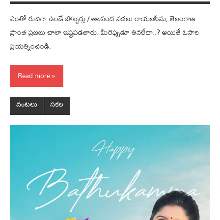
ఎంతో రుచిగా ఉండే బొబ్బర్లు / అల‌సంద‌ వడలు రాయ‌ల‌సీమ‌, తెలంగాణ
ప్రాంత ప్ర‌జ‌లు చాలా ఇష్ట‌ప‌డ‌తారు. మీరెప్పుడూ తినలేదా..? అయితే ఓసారి
ప్రయత్నించండి.
Read more
వంటలు
సకల