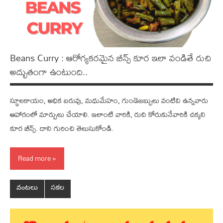
Beans Curry : ఆరోగ్య‌క‌ర‌మైన బీన్స్ కూర ఇలా వండితే రుచి
అద్భుతంగా ఉంటుంది..
స్థూల‌కాయం, అధిక బ‌రువు, మ‌ధుమేహం, గుండెజ‌బ్బులు వంటివి ఉన్న‌వారు
ఆహారంలో మార్పులు చేయాలి. ఇలాంటి వారికి, రుచి కోరుకునేవారికి చ‌క్క‌ని
కూర బీన్స్. దాని గురించి తెలుసుకోండి.
Read more
వంటలు
సకల