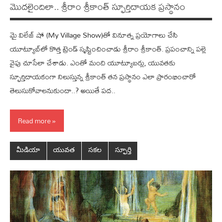
మొద‌లైందిలా.. శ్రీరాం శ్రీ‌కాంత్ స్ఫూర్తిదాయ‌క‌ ప్ర‌స్థానం
మై విలేజ్ షో (My Village Show)తో వినూత్న ప్ర‌యోగాలు చేసి
యూట్యూబ్‌లో కొత్త ట్రెండ్ సృష్టించించాడు శ్రీరాం శ్రీకాంత్‌. ప్రపంచాన్ని ప‌ల్లె
వైపు చూసేలా చేశాడు. ఎంతో మంది యూట్యూబ‌ర్లు, యువ‌త‌కు
స్ఫూర్తిదాయ‌కంగా నిలుస్తున్న శ్రీ‌కాంత్ త‌న ప్ర‌స్థానం ఎలా ప్రారంభించారో
తెలుసుకోవాల‌నుకుందా..? అయితే ప‌ద‌..
Read more
మీడియా
యువత
సకల
స్ఫూర్తి