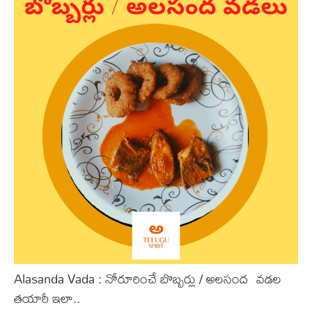
Alasanda Vada : నోరూరించే బొబ్బర్లు / అల‌సంద‌ వడల
తయారీ ఇలా..