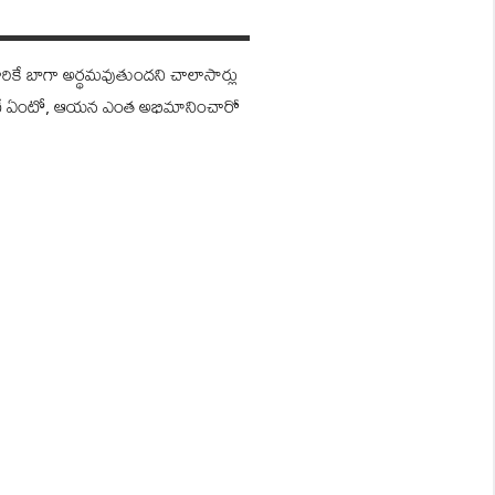
ికే బాగా అర్థమవుతుందని చాలాసార్లు
్‌ అంటే ఏంటో, ఆయన ఎంత అభిమానించారో