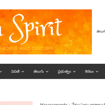
తెలుగ
విపణి
తెలుగు
ప్రభుత్వం
కెరటం
Harassments : వేధింపులు ఆగాలంటే గ