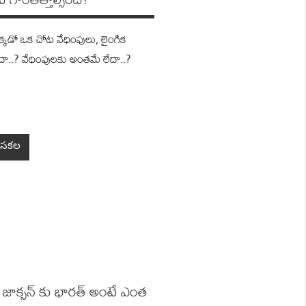
క‌డో ఒక చోట వేధింపులు, లైంగిక
లేదా..? వేధింపులకు అంతమే లేదా..?
సకల
 జాక్సన్ కు భారత్ అంటే ఎంత