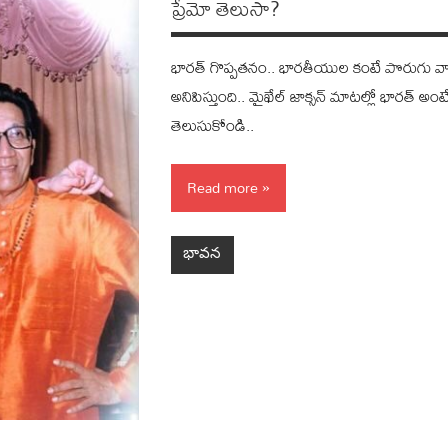
ప్రేమో తెలుసా?
భారత్‌ గొప్పతనం.. భారతీయుల కంటే పొరుగు వార
అనిపిస్తుంది.. మైఖేల్ జాక్సన్ మాటల్లో భారత
తెలుసుకోండి..
Read more
భావన