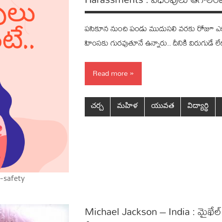
ప‌సికూన నుంచి పండు ముదుస‌లి వ‌ర‌కు రోజూ ఎక్
హింస‌కు గుర‌వుతూనే ఉన్నారు.. దీనికి విరుగుడే 
Read more
చర్చ
మహిళ
యువత
విద్యార్థి
-safety
Michael Jackson – India : మైఖేల్