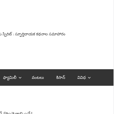
ు స్పిరిట్‌ : స్ఫూర్తిదాయక క‌థ‌నాల సమాహారం
ఫ్యామిలీ
వంటలు
కిసాన్‌
వివిధ
ొంతెత్తాల్సిందే!