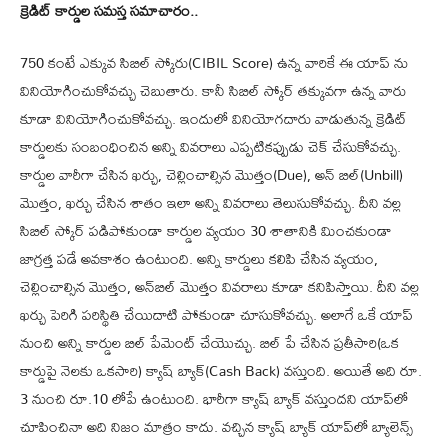
క్రెడిట్ కార్డుల స‌మ‌స్త స‌మాచారం..
750 కంటే ఎక్కువ సిబిల్ స్కోరు(CIBIL Score) ఉన్న వారికే ఈ యాప్ ను
వినియోగించుకోవ‌చ్చు చెబుతారు. కానీ సిబిల్ స్కోర్ త‌క్కువ‌గా ఉన్న వారు
కూడా వినియోగించుకోవ‌చ్చు. ఇందులో వినియోగ‌దారు వాడుతున్న క్రెడిట్
కార్డులకు సంబంధించిన అన్ని వివ‌రాలు ఎప్ప‌టిక‌ప్పుడు చెక్ చేసుకోవ‌చ్చు.
కార్డుల వారీగా చేసిన ఖ‌ర్చు, చెల్లించాల్సిన మొత్తం(Due), అన్ బిల్(Unbill)
మొత్తం, ఖ‌ర్చు చేసిన శాతం ఇలా అన్ని వివ‌రాలు తెలుసుకోవ‌చ్చు. దీని వ‌ల్ల
సిబిల్ స్కోర్ ప‌డిపోకుండా కార్డుల వ్య‌యం 30 శాతానికి మించ‌కుండా
జాగ్ర‌త్త ప‌డే అవ‌కాశం ఉంటుంది. అన్ని కార్డులు క‌లిపి చేసిన వ్య‌యం,
చెల్లించాల్సిన మొత్తం, అన్‌బిల్ మొత్తం వివ‌రాలు కూడా క‌నిపిస్తాయి. దీని వ‌ల్ల
ఖర్చు పెరిగి ప‌రిస్థితి చేయిదాటి పోకుండా చూసుకోవ‌చ్చు. అలాగే ఒకే యాప్
నుంచి అన్ని కార్డుల బిల్ పేమెంట్ చేయొచ్చు. బిల్ పే చేసిన ప్ర‌తీసారి(ఒక
కార్డుపై నెల‌కు ఒక‌సారి) క్యాష్ బ్యాక్(Cash Back) వ‌స్తుంది. అయితే అది రూ.
3 నుంచి రూ.10 లోపే ఉంటుంది. భారీగా క్యాష్ బ్యాక్‌ వ‌స్తుంద‌ని యాప్‌లో
చూపించినా అది నిజం మాత్రం కాదు. వ‌చ్చిన క్యాష్ బ్యాక్ యాప్‌లో బ్యాలెన్స్