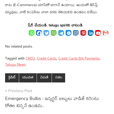
కామ‌ (E-Commerce) యాప్‌లో లాగానే ఉంటాయి. అందులో డిస్‌ప్లే
వ‌స్తువులు, వాటి కంపెనీలు చాలా వ‌ర‌కు తెలియ‌నివి ఉండ‌టం విశేషం.
షేర్ చేయండి. telugu spiritని చాటండి
No related posts.
Tagged with
CRED
,
Credit Cards
,
Credit Cards Bill Payments
,
Telugu News
క్రెడిట్‌
యువత
విపణి
సకల
Post
Previous Post
Emergency Bulbs : ఇన్వ‌ర్ట‌ర్ బ‌ల్బులు వాడితే క‌రెంటు
navigation
కోత‌ల టెన్షనే ఉండ‌దు..