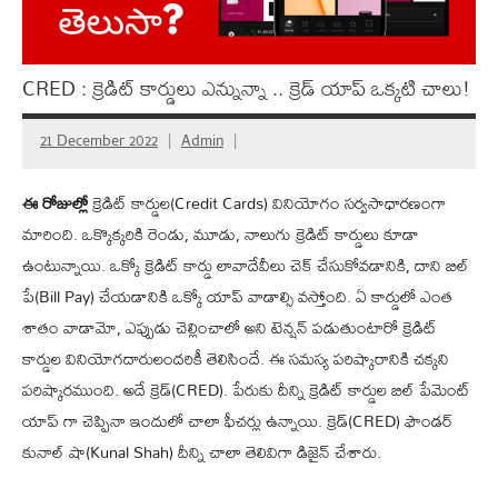
CRED : క్రెడిట్ కార్డులు ఎన్నున్నా .. క్రెడ్ యాప్ ఒక్క‌టి చాలు!
21 December 2022
Admin
ఈ రోజుల్లో
క్రెడిట్ కార్డుల(Credit Cards) వినియోగం స‌ర్వ‌సాధార‌ణంగా
మారింది. ఒక్కొక్క‌రికి రెండు, మూడు, నాలుగు క్రెడిట్ కార్డులు కూడా
ఉంటున్నాయి. ఒక్కో క్రెడిట్ కార్డు లావాదేవీలు చెక్ చేసుకోవ‌డానికి, దాని బిల్
పే(Bill Pay) చేయ‌డానికి ఒక్కో యాప్ వాడాల్సి వ‌స్తోంది. ఏ కార్డులో ఎంత
శాతం వాడామో, ఎప్పుడు చెల్లించాలో అని టెన్ష‌న్ ప‌డుతుంటారో క్రెడిట్
కార్డుల వినియోగ‌దారులంద‌రికీ తెలిసిందే. ఈ స‌మస్య ప‌రిష్కారానికి చ‌క్క‌ని
ప‌రిష్కార‌ముంది. అదే క్రెడ్(CRED). పేరుకు దీన్ని క్రెడిట్ కార్డుల బిల్ పేమెంట్
యాప్ గా చెప్పినా ఇందులో చాలా ఫీచ‌ర్లు ఉన్నాయి. క్రెడ్(CRED) ఫౌండ‌ర్
కునాల్ షా(Kunal Shah) దీన్ని చాలా తెలివిగా డిజైన్ చేశారు.