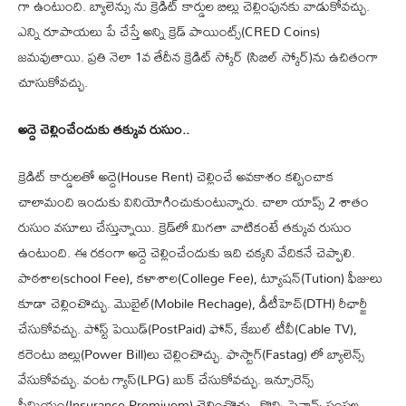
గా ఉంటుంది. బ్యాలెన్సు ను క్రెడిట్ కార్డుల బిల్లు చెల్లింపున‌కు వాడుకోవ‌చ్చు.
ఎన్ని రూపాయ‌లు పే చేస్తే అన్ని క్రెడ్ పాయింట్స్(CRED Coins)
జ‌మవుతాయి. ప్ర‌తి నెలా 1వ తేదీన క్రెడిట్ స్కోర్ (సిబిల్ స్కోర్)ను ఉచితంగా
చూసుకోవ‌చ్చు.
అద్దె చెల్లించేందుకు త‌క్కువ రుసుం..
క్రెడిట్ కార్డుల‌తో అద్దె(House Rent) చెల్లించే అవ‌కాశం కల్పించాక
చాలామంది ఇందుకు వినియోగించుకుంటున్నారు. చాలా యాప్స్ 2 శాతం
రుసుం వ‌సూలు చేస్తున్నాయి. క్రెడ్‌లో మిగ‌తా వాటికంటే త‌క్కువ రుసుం
ఉంటుంది. ఈ ర‌కంగా అద్దె చెల్లించేందుకు ఇది చక్క‌ని వేదికనే చెప్పాలి.
పాఠ‌శాల(school Fee), క‌ళాశాల(College Fee), ట్యూషన్(Tution) ఫీజులు
కూడా చెల్లించొచ్చు. మొబైల్‌(Mobile Rechage), డీటీహెచ్‌(DTH) రీఛార్జీ
చేసుకోవ‌చ్చు. పోస్ట్ పెయిడ్(PostPaid) ఫోన్‌, కేబుల్ టీవీ(Cable TV),
క‌రెంటు బిల్లు(Power Bill)లు చెల్లించొచ్చు. ఫాస్టాగ్(Fastag) లో బ్యాలెన్స్
వేసుకోవ‌చ్చు. వంట గ్యాస్(LPG) బుక్ చేసుకోవ‌చ్చు. ఇన్సూరెన్స్
ప్రీమియం(Insurance Premiuem) చెల్లించొచ్చు. కొన్ని ఫైనాన్స్ సంస్థ‌ల