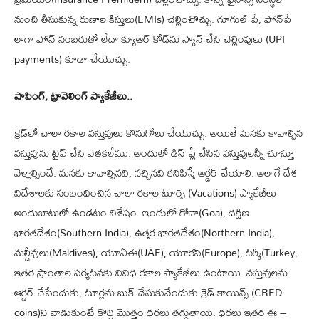
నుంచి తీసుకున్న రుణాల కిస్తులు(EMIs) చెల్లించొచ్చు. గూగుల్ పే, ఫోన్‌పే
లాగా ఫోన్ నంబ‌రుతో లేదా క్యూఆర్ కోడ్‌ను స్కాన్ చేసి చెల్లింపులు (UPI
payments) కూడా చేయొచ్చు.
షాపింగ్‌, ట్రావెలింగ్ ప్యాకేజీలు..
క్రెడ్‌లో చాలా ర‌కాల వస్తువులు కొనుగోలు చేయొచ్చు. అయితే మ‌న‌కు కావాల్సిన
వ‌స్తువును టైప్ చేసి వెత‌క‌లేము. అందులో డిస్ ప్లే చేసిన వస్తువుల‌న్నీ చూస్తూ
వెళ్లాల్సిందే. మ‌న‌కు కావాల్సినవి, న‌చ్చిన‌వి క‌నిపిస్తే ఆర్డ‌ర్ చేయాలి. అలాగే దేశ
విదేశాల‌కు సంబంధించిన చాలా ర‌కాల టూర్స్ (Vacations) ప్యాకేజీలు
అందుబాటులో ఉండ‌టం విశేషం. ఇందులో గోవా(Goa), ద‌క్షిణ
భార‌తదేశం(Southern India), ఉత్త‌ర భార‌తదేశం(Northern India),
మ‌ల్దీవులు(Maldives), యూఏఈ(UAE), యూర‌ప్‌(Europe), ట‌ర్కీ(Turkey,
ఇత‌ర ప్రాంతాల ప‌ర్య‌ట‌న‌కు వివిధ ర‌కాల ప్యాకేజీలు ఉంటాయి. వ‌స్తువులను
ఆర్డ‌ర్ చేసేందుకు, టూర్ల‌ను బుక్ చేసుకునేందుకు క్రెడ్ కాయిన్స్ (CRED
coins)ని వాడుకుంటే కొద్ది మొత్తం ధ‌ర‌లు త‌గ్గుతాయి. ధ‌ర‌లు ఇత‌ర ఈ –