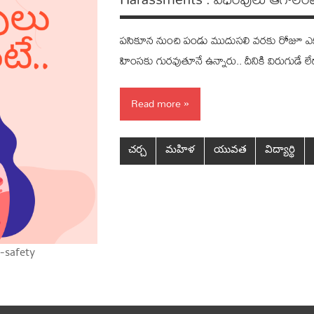
ప‌సికూన నుంచి పండు ముదుస‌లి వ‌ర‌కు రోజూ ఎక్
హింస‌కు గుర‌వుతూనే ఉన్నారు.. దీనికి విరుగుడే 
Read more
చర్చ
మహిళ
యువత
విద్యార్థి
-safety