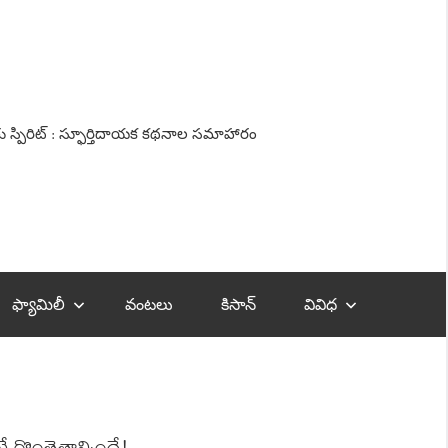
ు స్పిరిట్‌ : స్ఫూర్తిదాయక క‌థ‌నాల సమాహారం
ఫ్యామిలీ
వంటలు
కిసాన్‌
వివిధ
ొంతెత్తాల్సిందే!