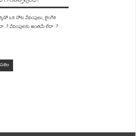
క‌డో ఒక చోట వేధింపులు, లైంగిక
లేదా..? వేధింపులకు అంతమే లేదా..?
సకల