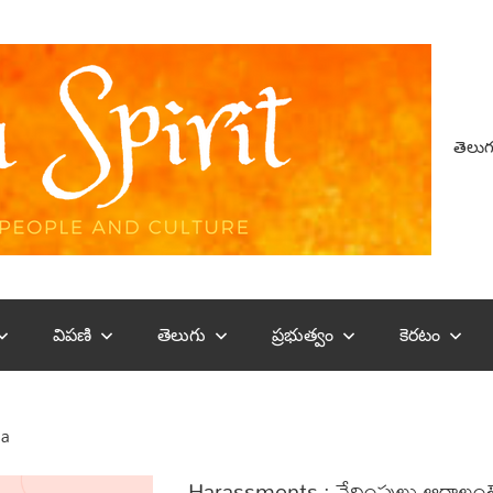
తెలుగ
విపణి
తెలుగు
ప్రభుత్వం
కెరటం
ia
Harassments : వేధింపులు ఆగాలంటే గ