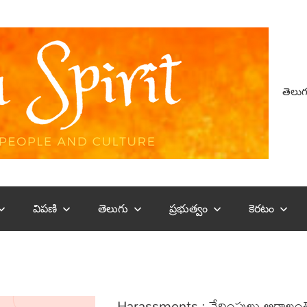
తెలుగ
విపణి
తెలుగు
ప్రభుత్వం
కెరటం
Harassments : వేధింపులు ఆగాలంటే గ