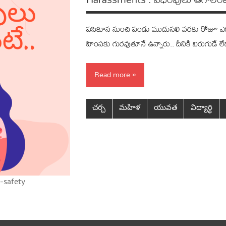
ప‌సికూన నుంచి పండు ముదుస‌లి వ‌ర‌కు రోజూ ఎక్
హింస‌కు గుర‌వుతూనే ఉన్నారు.. దీనికి విరుగుడే 
Read more
చర్చ
మహిళ
యువత
విద్యార్థి
-safety