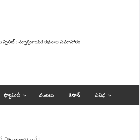
ు స్పిరిట్‌ : స్ఫూర్తిదాయక క‌థ‌నాల సమాహారం
ఫ్యామిలీ
వంటలు
కిసాన్‌
వివిధ
ొంతెత్తాల్సిందే!