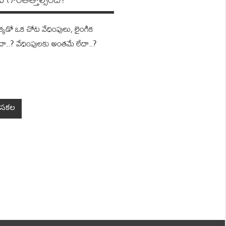
క‌డో ఒక చోట వేధింపులు, లైంగిక
లేదా..? వేధింపులకు అంతమే లేదా..?
సకల