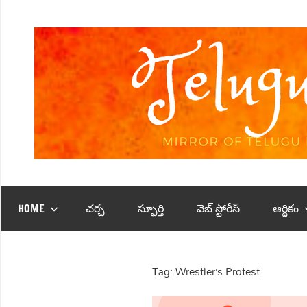
Skip
to
content
HOME
చర్చ
స్ఫూర్తి
వెబ్‌ స్టోరీస్‌
ఆర్థికం
Tag:
Wrestler’s Protest