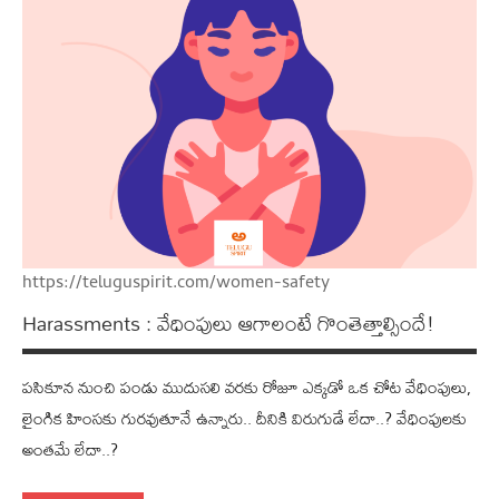
https://teluguspirit.com/women-safety
Harassments : వేధింపులు ఆగాలంటే గొంతెత్తాల్సిందే!
ప‌సికూన నుంచి పండు ముదుస‌లి వ‌ర‌కు రోజూ ఎక్క‌డో ఒక చోట వేధింపులు,
లైంగిక హింస‌కు గుర‌వుతూనే ఉన్నారు.. దీనికి విరుగుడే లేదా..? వేధింపులకు
అంతమే లేదా..?