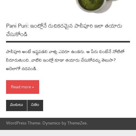
Pani Puri: ఇంట్లోనే రుచిక‌ర‌మైన పానీపూరి ఇలా త‌యారు
చేసుకోండి
పానీపూరి అంటే ఇష్ట‌ప‌డ‌ని వాళ్లు ఎవ‌రూ ఉండ‌రు. ఆ పేరు వింటేనే నోటిలో
నీరూరుతుంది. వాటిని ఇంట్లో కూడా త‌యారు చేసుకోవ‌చ్చు తెలుసా?
అదెలాగో చ‌ద‌వండి.
Read more
వంటలు
సకల
WordPress Theme: Dynamico by ThemeZee.