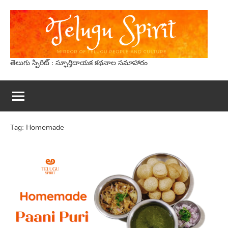
Skip
to
content
తెలుగు స్పిరిట్‌ : స్ఫూర్తిదాయక క‌థ‌నాల సమాహారం
Tag:
Homemade